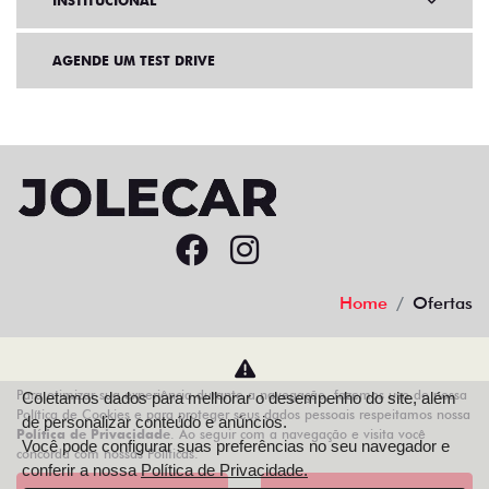
INSTITUCIONAL
AGENDE UM TEST DRIVE
Home
Ofertas
Desacelere. Seu bem maior é a vida.
Para otimizar sua experiência durante a navegação, fazemos uso de nossa
Coletamos dados para melhorar o desempenho do site, além
Política de Cookies e para proteger seus dados pessoais respeitamos nossa
de personalizar conteúdo e anúncios.
Política de Privacidade
. Ao seguir com a navegação e visita você
Você pode configurar suas preferências no seu navegador e
concorda com nossas Políticas.
AZZURRA VEICULOS LTDA
conferir a nossa
Política de Privacidade.