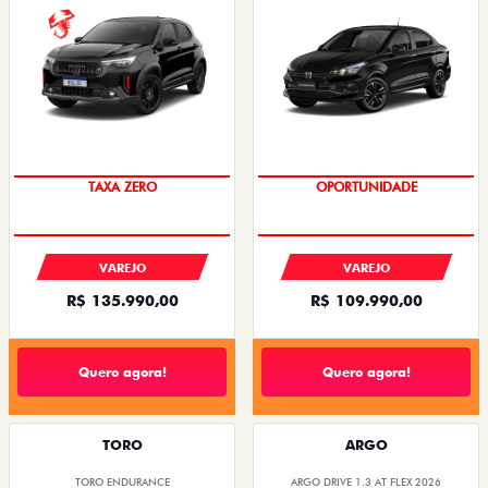
TAXA ZERO
OPORTUNIDADE
VAREJO
VAREJO
R$ 135.990,00
R$ 109.990,00
Quero agora!
Quero agora!
TORO
ARGO
TORO ENDURANCE
ARGO DRIVE 1.3 AT FLEX 2026