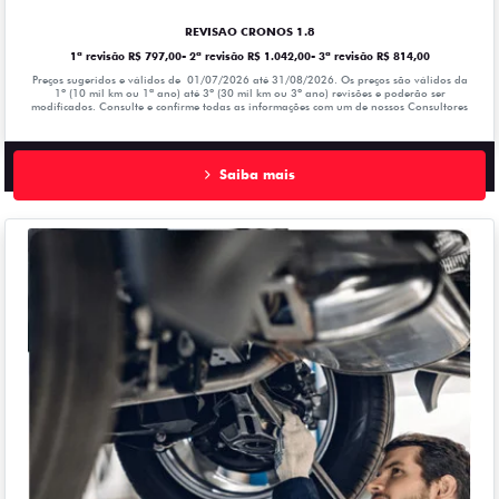
REVISAO CRONOS 1.8
1ª revisão R$ 797,00- 2ª revisão R$ 1.042,00- 3ª revisão R$ 814,00
Preços sugeridos e válidos de 01/07/2026 até 31/08/2026. Os preços são válidos da
1º (10 mil km ou 1ª ano) até 3º (30 mil km ou 3º ano) revisões e poderão ser
modificados. Consulte e confirme todas as informações com um de nossos Consultores
Saiba mais