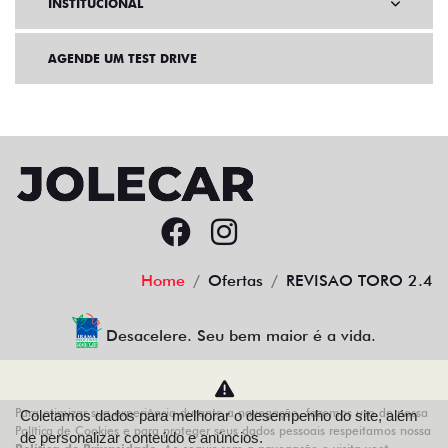
INSTITUCIONAL
AGENDE UM TEST DRIVE
Home
Ofertas
REVISAO TORO 2.4
Desacelere. Seu bem maior é a vida.
Para otimizar sua experiência durante a navegação, fazemos uso de nossa
Coletamos dados para melhorar o desempenho do site, além
AZZURRA VEICULOS LTDA
Política de Cookies e para proteger seus dados pessoais respeitamos nossa
de personalizar conteúdo e anúncios.