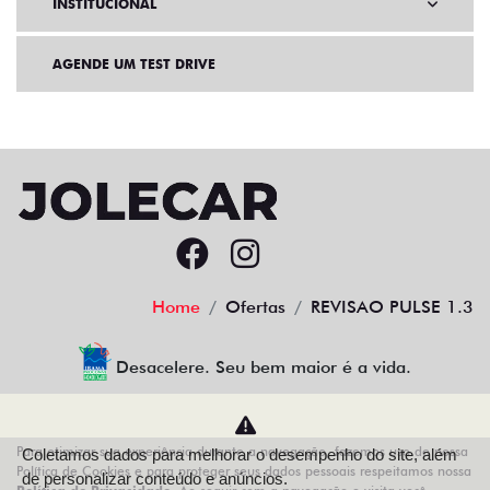
INSTITUCIONAL
AGENDE UM TEST DRIVE
Home
Ofertas
REVISAO PULSE 1.3
Desacelere. Seu bem maior é a vida.
Para otimizar sua experiência durante a navegação, fazemos uso de nossa
Coletamos dados para melhorar o desempenho do site, além
AZZURRA VEICULOS LTDA
Política de Cookies e para proteger seus dados pessoais respeitamos nossa
de personalizar conteúdo e anúncios.