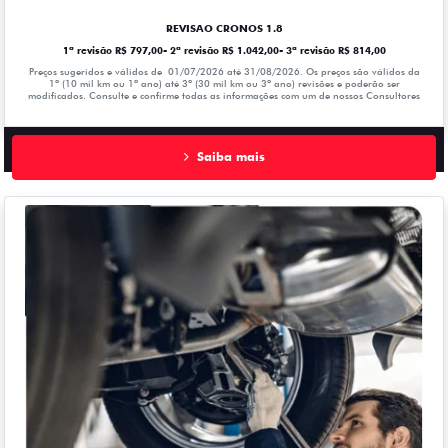
REVISAO CRONOS 1.8
1ª revisão R$ 797,00- 2ª revisão R$ 1.042,00- 3ª revisão R$ 814,00
Preços sugeridos e válidos de 01/07/2026 até 31/08/2026. Os preços são válidos da
1º (10 mil km ou 1ª ano) até 3º (30 mil km ou 3º ano) revisões e poderão ser
modificados. Consulte e confirme todas as informações com um de nossos Consultores
Saiba mais