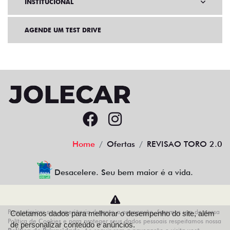
INSTITUCIONAL
AGENDE UM TEST DRIVE
Home
Ofertas
REVISAO TORO 2.0
Desacelere. Seu bem maior é a vida.
Para otimizar sua experiência durante a navegação, fazemos uso de nossa
Coletamos dados para melhorar o desempenho do site, além
AZZURRA VEICULOS LTDA
Política de Cookies e para proteger seus dados pessoais respeitamos nossa
de personalizar conteúdo e anúncios.