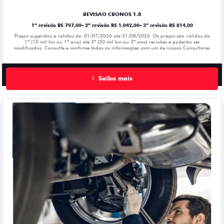
REVISAO CRONOS 1.8
1ª revisão R$ 797,00- 2ª revisão R$ 1.042,00- 3ª revisão R$ 814,00
Preços sugeridos e válidos de 01/07/2026 até 31/08/2026. Os preços são válidos da
1º (10 mil km ou 1ª ano) até 3º (30 mil km ou 3º ano) revisões e poderão ser
modificados. Consulte e confirme todas as informações com um de nossos Consultores
Saiba mais