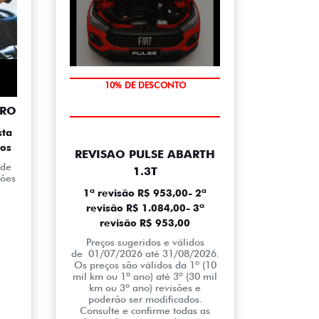
10% DE DESCONTO
TRO
sta
ros
REVISAO PULSE ABARTH
 de
1.3T
ções
1ª revisão R$ 953,00- 2ª
revisão R$ 1.084,00- 3ª
revisão R$ 953,00
Preços sugeridos e válidos
de 01/07/2026 até 31/08/2026.
Os preços são válidos da 1º (10
mil km ou 1ª ano) até 3º (30 mil
km ou 3º ano) revisões e
poderão ser modificados.
Consulte e confirme todas as