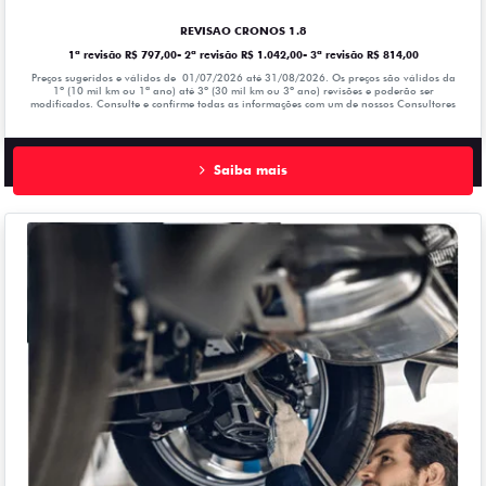
REVISAO CRONOS 1.8
1ª revisão R$ 797,00- 2ª revisão R$ 1.042,00- 3ª revisão R$ 814,00
Preços sugeridos e válidos de 01/07/2026 até 31/08/2026. Os preços são válidos da
1º (10 mil km ou 1ª ano) até 3º (30 mil km ou 3º ano) revisões e poderão ser
modificados. Consulte e confirme todas as informações com um de nossos Consultores
Saiba mais