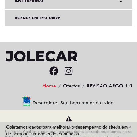
INSTITUCIONAL
AGENDE UM TEST DRIVE
Home
Ofertas
REVISAO ARGO 1.0
Desacelere. Seu bem maior é a vida.
Para otimizar sua experiência durante a navegação, fazemos uso de nossa
Coletamos dados para melhorar o desempenho do site, além
AZZURRA VEICULOS LTDA
Política de Cookies e para proteger seus dados pessoais respeitamos nossa
de personalizar conteúdo e anúncios.