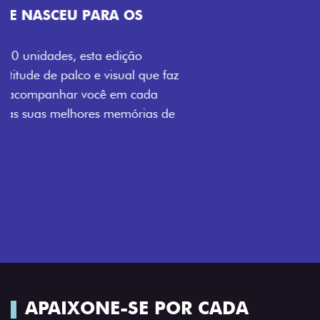
VISUAL COM ENERGIA LOLLABR
Se liga no que compõe a identidade exclusiva do
festival: série numerada, adesivo lateral LollaBR e a
soleira temática que reforçam a exclusividade,
enquanto os detalhes escurecidos, o teto bicolor e as
rodas de liga-leve aro 16” em preto brilhante
completam o visual com ainda mais estilo.
APAIXONE-SE POR CADA