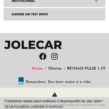
INSTITUCIONAL
AGENDE UM TEST DRIVE
Home
Ofertas
REVISAO PULSE 1.0T
Desacelere. Seu bem maior é a vida.
Para otimizar sua experiência durante a navegação, fazemos uso de nossa
Coletamos dados para melhorar o desempenho do site, além
AZZURRA VEICULOS LTDA
Política de Cookies e para proteger seus dados pessoais respeitamos nossa
de personalizar conteúdo e anúncios.