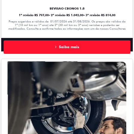
REVISAO CRONOS 1.8
1ª revisão R$ 797,00- 2ª revisão R$ 1.042,00- 3ª revisão R$ 814,00
Preços sugeridos e válidos de 01/07/2026 até 31/08/2026. Os preços são válidos da
1º (10 mil km ou 1ª ano) até 3º (30 mil km ou 3º ano) revisões e poderão ser
modificados. Consulte e confirme todas as informações com um de nossos Consultores
Saiba mais