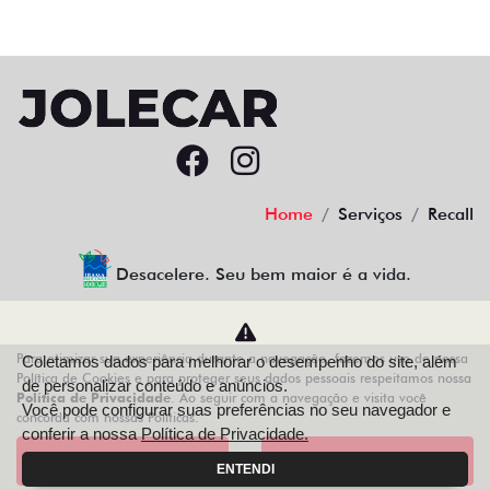
Home
Serviços
Recall
Desacelere. Seu bem maior é a vida.
Para otimizar sua experiência durante a navegação, fazemos uso de nossa
Coletamos dados para melhorar o desempenho do site, além
AZZURRA VEICULOS LTDA
Política de Cookies e para proteger seus dados pessoais respeitamos nossa
de personalizar conteúdo e anúncios.
Política de Privacidade
. Ao seguir com a navegação e visita você
68.743.038/0013-21
Você pode configurar suas preferências no seu navegador e
concorda com nossas Políticas.
conferir a nossa
Política de Privacidade.
Aceitar
Recusar
ENTENDI
Desenvolvido pela DEALERSPACE ® Direitos Reservados.