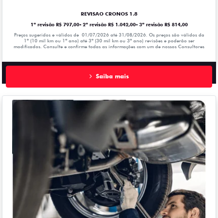
REVISAO CRONOS 1.8
1ª revisão R$ 797,00- 2ª revisão R$ 1.042,00- 3ª revisão R$ 814,00
Preços sugeridos e válidos de 01/07/2026 até 31/08/2026. Os preços são válidos da
1º (10 mil km ou 1ª ano) até 3º (30 mil km ou 3º ano) revisões e poderão ser
modificados. Consulte e confirme todas as informações com um de nossos Consultores
Saiba mais