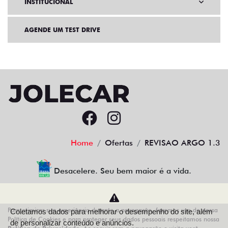
INSTITUCIONAL
AGENDE UM TEST DRIVE
Home
Ofertas
REVISAO ARGO 1.3
Desacelere. Seu bem maior é a vida.
Para otimizar sua experiência durante a navegação, fazemos uso de nossa
Coletamos dados para melhorar o desempenho do site, além
AZZURRA VEICULOS LTDA
Política de Cookies e para proteger seus dados pessoais respeitamos nossa
de personalizar conteúdo e anúncios.