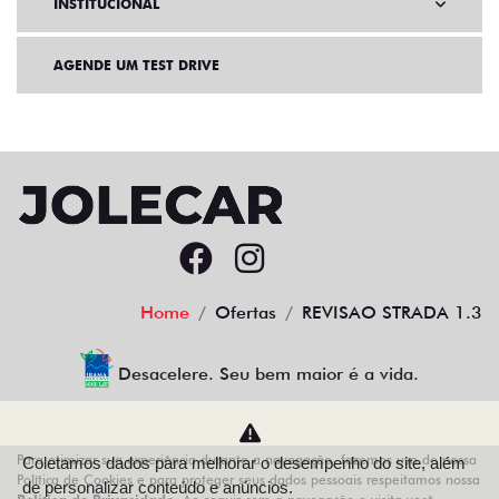
INSTITUCIONAL
AGENDE UM TEST DRIVE
Home
Ofertas
REVISAO STRADA 1.3
Desacelere. Seu bem maior é a vida.
Para otimizar sua experiência durante a navegação, fazemos uso de nossa
Coletamos dados para melhorar o desempenho do site, além
AZZURRA VEICULOS LTDA
Política de Cookies e para proteger seus dados pessoais respeitamos nossa
de personalizar conteúdo e anúncios.