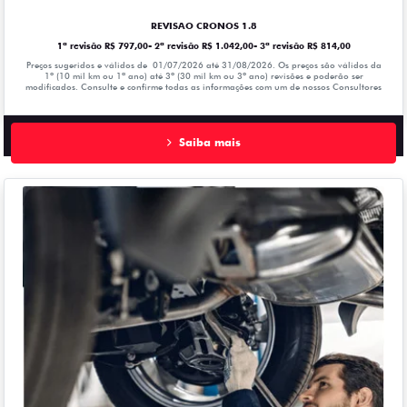
REVISAO CRONOS 1.8
1ª revisão R$ 797,00- 2ª revisão R$ 1.042,00- 3ª revisão R$ 814,00
Preços sugeridos e válidos de 01/07/2026 até 31/08/2026. Os preços são válidos da
1º (10 mil km ou 1ª ano) até 3º (30 mil km ou 3º ano) revisões e poderão ser
modificados. Consulte e confirme todas as informações com um de nossos Consultores
Saiba mais