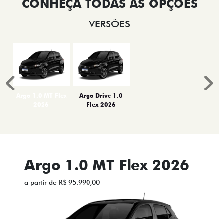
VERSÕES
Anterior
P
Argo 1.0 MT Flex
Argo Drive 1.0
2026
Flex 2026
Argo 1.0 MT Flex 2026
a partir de R$ 95.990,00