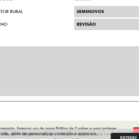
TOR RURAL
SEMINOVOS
RNO
REVISÃO
avegação, fazemos uso de nossa Política de Cookies e para proteger
ite, além de personalizar conteúdo e anúncios.
lítica de Privacidade
. Ao seguir com a navegação e visita você
ENTENDI
Desenvolvido pela DEALERSPACE ® Direitos Reservados.