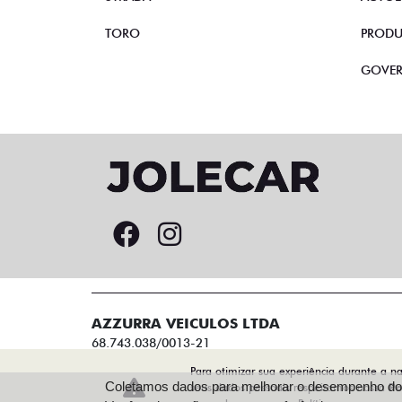
TORO
PRODU
GOVE
AZZURRA VEICULOS LTDA
68.743.038/0013-21
Para otimizar sua experiência durante a n
Coletamos dados para melhorar o desempenho do s
seus dados pessoais respeitamos nossa
Po