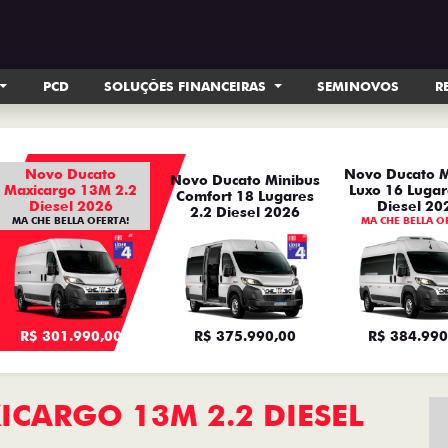
PCD
SOLUÇÕES FINANCEIRAS
SEMINOVOS
R
Novo Ducato
Novo Ducato M
Novo Ducato Minibus
Maxicargo 13M 2.2
Luxo 16 Lugar
Comfort 18 Lugares
Diesel 2026
Diesel 20
2.2 Diesel 2026
MA CHE BELLA OFERTA!
MA CHE BELLA O
R$ 301.990,00
R$ 375.990,00
R$ 384.990
CARGO 13M 2.2 DIESEL