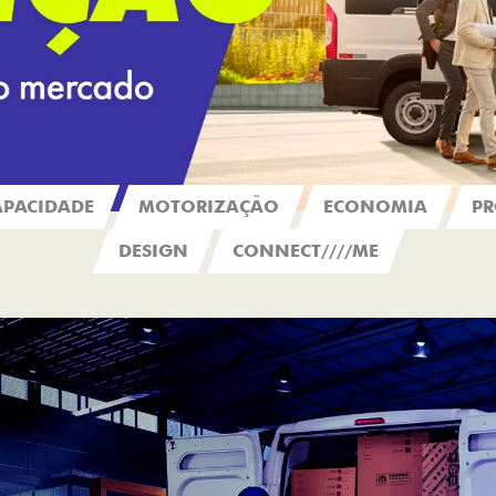
APACIDADE
MOTORIZAÇÃO
ECONOMIA
PR
DESIGN
CONNECT////ME