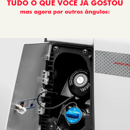
TUDO O QUE VOCÊ JÁ GOSTOU
mas agora por outros ângulos:
: