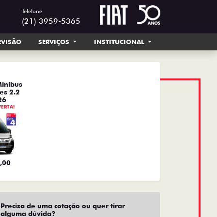
Telefone
(21) 3959-5365
EVISÃO
SERVIÇOS
INSTITUCIONAL
inibus
es 2.2
26
FERTA!
,00
Precisa de uma cotação ou quer tirar
alguma dúvida?