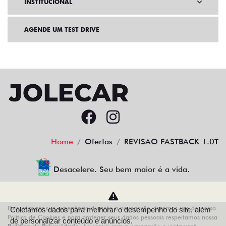
INSTITUCIONAL
AGENDE UM TEST DRIVE
Home
Ofertas
REVISAO FASTBACK 1.0T
Desacelere. Seu bem maior é a vida.
Para otimizar sua experiência durante a navegação, fazemos uso de nossa
Coletamos dados para melhorar o desempenho do site, além
AZZURRA VEICULOS LTDA
Política de Cookies e para proteger seus dados pessoais respeitamos nossa
de personalizar conteúdo e anúncios.