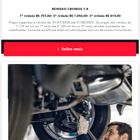
REVISAO CRONOS 1.8
1ª revisão R$ 797,00- 2ª revisão R$ 1.042,00- 3ª revisão R$ 814,00
Preços sugeridos e válidos de 01/07/2026 até 31/08/2026. Os preços são válidos da
1º (10 mil km ou 1ª ano) até 3º (30 mil km ou 3º ano) revisões e poderão ser
modificados. Consulte e confirme todas as informações com um de nossos Consultores
Saiba mais