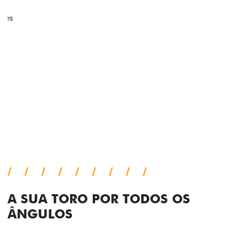
ADESIVOS ESTILIZADOS
Os adesivos aplicados no capô e nas laterais
reforçam a identidade única dessa edição para lá de
comemorativa.
Próximo
Previous
Next
Tecnologia de série
A SUA TORO POR TODOS OS
ÂNGULOS