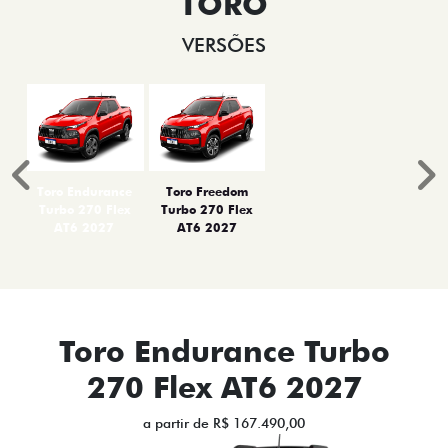
TORO
VERSÕES
Anterior
P
Toro Endurance
Toro Freedom
Turbo 270 Flex
Turbo 270 Flex
AT6 2027
AT6 2027
Toro Endurance Turbo
270 Flex AT6 2027
a partir de R$ 167.490,00