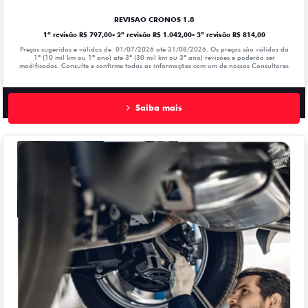
REVISAO CRONOS 1.8
1ª revisão R$ 797,00- 2ª revisão R$ 1.042,00- 3ª revisão R$ 814,00
Preços sugeridos e válidos de 01/07/2026 até 31/08/2026. Os preços são válidos da
1º (10 mil km ou 1ª ano) até 3º (30 mil km ou 3º ano) revisões e poderão ser
modificados. Consulte e confirme todas as informações com um de nossos Consultores
Saiba mais