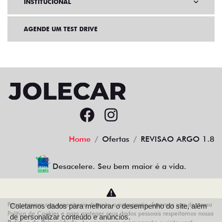
INSTITUCIONAL
AGENDE UM TEST DRIVE
Home
Ofertas
REVISAO ARGO 1.8
Desacelere. Seu bem maior é a vida.
Para otimizar sua experiência durante a navegação, fazemos uso de nossa
Coletamos dados para melhorar o desempenho do site, além
AZZURRA VEICULOS LTDA
Política de Cookies e para proteger seus dados pessoais respeitamos nossa
de personalizar conteúdo e anúncios.