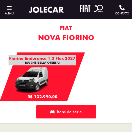
MENU
CONTATO
FIAT
NOVA FIORINO
Fiorino Endurance 1.3 Flex 2027
MA CHE BELLA OFERTA!
R$ 132.990,00
Itens de série