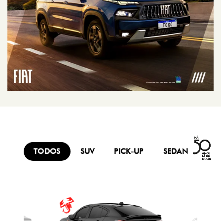
TODOS
SUV
PICK-UP
SEDAN
FU