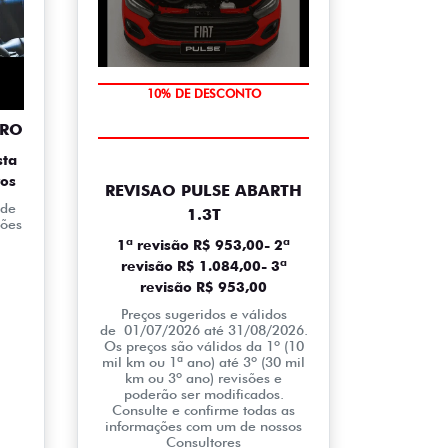
MÃO DE OBRA
10% DE DESCONTO
TRO
sta
ros
REVISAO PULSE ABARTH
 de
1.3T
ções
1ª revisão R$ 953,00- 2ª
revisão R$ 1.084,00- 3ª
revisão R$ 953,00
Preços sugeridos e válidos
de 01/07/2026 até 31/08/2026.
Os preços são válidos da 1º (10
mil km ou 1ª ano) até 3º (30 mil
km ou 3º ano) revisões e
poderão ser modificados.
Consulte e confirme todas as
informações com um de nossos
Consultores