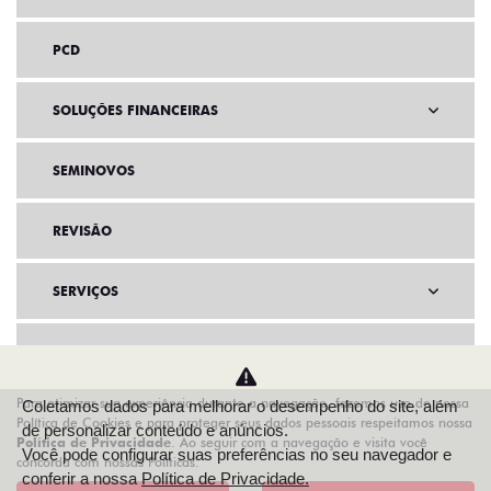
PCD
SOLUÇÕES FINANCEIRAS
SEMINOVOS
REVISÃO
SERVIÇOS
INSTITUCIONAL
Para otimizar sua experiência durante a navegação, fazemos uso de nossa
Coletamos dados para melhorar o desempenho do site, além
AGENDE UM TEST DRIVE
Política de Cookies e para proteger seus dados pessoais respeitamos nossa
de personalizar conteúdo e anúncios.
Política de Privacidade
. Ao seguir com a navegação e visita você
Você pode configurar suas preferências no seu navegador e
concorda com nossas Políticas.
conferir a nossa
Política de Privacidade.