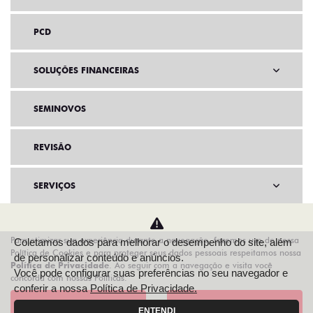
PCD
SOLUÇÕES FINANCEIRAS
SEMINOVOS
REVISÃO
SERVIÇOS
INSTITUCIONAL
Para otimizar sua experiência durante a navegação, fazemos uso de nossa
Coletamos dados para melhorar o desempenho do site, além
Política de Cookies e para proteger seus dados pessoais respeitamos nossa
de personalizar conteúdo e anúncios.
AGENDE UM TEST DRIVE
Política de Privacidade
. Ao seguir com a navegação e visita você
Você pode configurar suas preferências no seu navegador e
concorda com nossas Políticas.
conferir a nossa
Política de Privacidade.
Aceitar
Recusar
ENTENDI