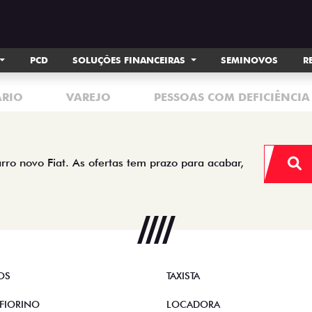
PCD
SOLUÇÕES FINANCEIRAS
SEMINOVOS
R
ÁRIO
VAREJO
PESSOAS COM DEFICIÊNCIA
arro novo Fiat. As ofertas tem prazo para acabar,
OS
TAXISTA
FIORINO
LOCADORA