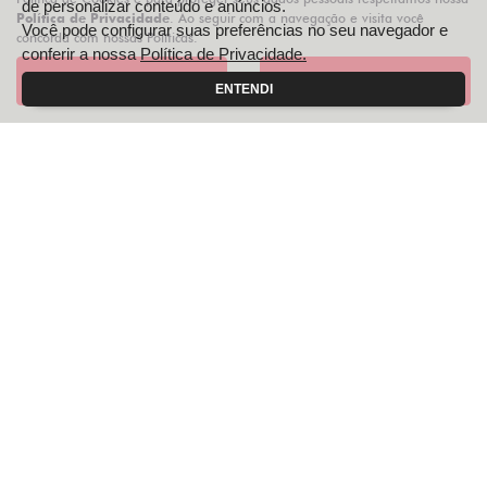
de personalizar conteúdo e anúncios.
Política de Privacidade
. Ao seguir com a navegação e visita você
Você pode configurar suas preferências no seu navegador e
concorda com nossas Políticas.
PCD
conferir a nossa
Política de Privacidade.
Aceitar
Recusar
ENTENDI
SOLUÇÕES FINANCEIRAS
SEMINOVOS
REVISÃO
SERVIÇOS
INSTITUCIONAL
AGENDE UM TEST DRIVE