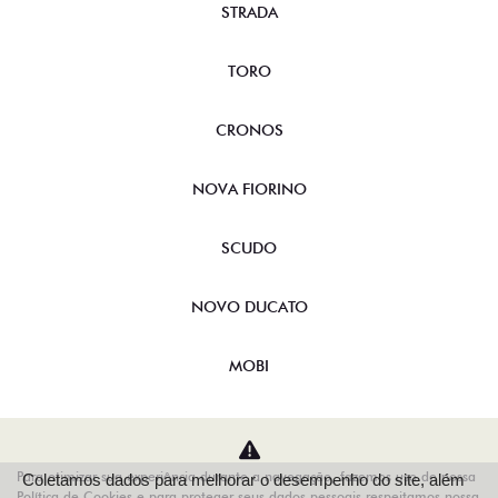
STRADA
TORO
CRONOS
NOVA FIORINO
SCUDO
NOVO DUCATO
MOBI
ARGO
Para otimizar sua experiência durante a navegação, fazemos uso de nossa
Coletamos dados para melhorar o desempenho do site, além
VENDAS DIRETAS
Política de Cookies e para proteger seus dados pessoais respeitamos nossa