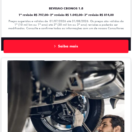
REVISAO CRONOS 1.8
1ª revisão R$ 797,00- 2ª revisão R$ 1.042,00- 3ª revisão R$ 814,00
Preços sugeridos e válidos de 01/07/2026 até 31/08/2026. Os preços são válidos da
1º (10 mil km ou 1ª ano) até 3º (30 mil km ou 3º ano) revisões e poderão ser
modificados. Consulte e confirme todas as informações com um de nossos Consultores
Saiba mais