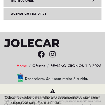
INSTITUCIONAL
AGENDE UM TEST DRIVE
Home
Ofertas
REVISAO CRONOS 1.3 2026
Desacelere. Seu bem maior é a vida.
Para otimizar sua experiência durante a navegação, fazemos uso de nossa
Coletamos dados para melhorar o desempenho do site, além
AZZURRA VEICULOS LTDA
Política de Cookies e para proteger seus dados pessoais respeitamos nossa
de personalizar conteúdo e anúncios.