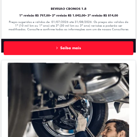
REVISAO CRONOS 1.8
1ª revisão R$ 797,00- 2ª revisão R$ 1.042,00- 3ª revisão R$ 814,00
Preços sugeridos e válidos de 01/07/2026 até 31/08/2026. Os preços são válidos da
1º (10 mil km ou 1ª ano) até 3º (30 mil km ou 3º ano) revisões e poderão ser
modificados. Consulte e confirme todas as informações com um de nossos Consultores
Saiba mais