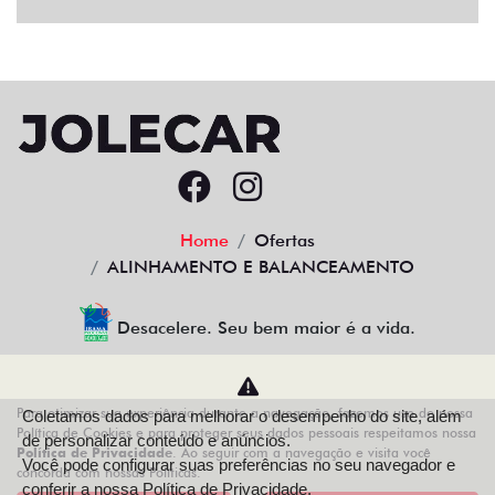
Home
Ofertas
ALINHAMENTO E BALANCEAMENTO
Desacelere. Seu bem maior é a vida.
Para otimizar sua experiência durante a navegação, fazemos uso de nossa
Coletamos dados para melhorar o desempenho do site, além
AZZURRA VEICULOS LTDA
Política de Cookies e para proteger seus dados pessoais respeitamos nossa
de personalizar conteúdo e anúncios.
Política de Privacidade
. Ao seguir com a navegação e visita você
68.743.038/0013-21
Você pode configurar suas preferências no seu navegador e
concorda com nossas Políticas.
conferir a nossa
Política de Privacidade.