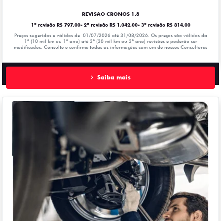
REVISAO CRONOS 1.8
1ª revisão R$ 797,00- 2ª revisão R$ 1.042,00- 3ª revisão R$ 814,00
Preços sugeridos e válidos de 01/07/2026 até 31/08/2026. Os preços são válidos da
1º (10 mil km ou 1ª ano) até 3º (30 mil km ou 3º ano) revisões e poderão ser
modificados. Consulte e confirme todas as informações com um de nossos Consultores
Saiba mais