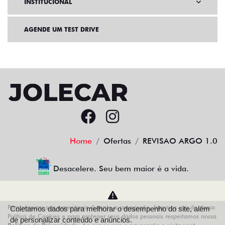
INSTITUCIONAL
AGENDE UM TEST DRIVE
Home
Ofertas
REVISAO ARGO 1.0
Desacelere. Seu bem maior é a vida.
Para otimizar sua experiência durante a navegação, fazemos uso de nossa
Coletamos dados para melhorar o desempenho do site, além
AZZURRA VEICULOS LTDA
Política de Cookies e para proteger seus dados pessoais respeitamos nossa
de personalizar conteúdo e anúncios.