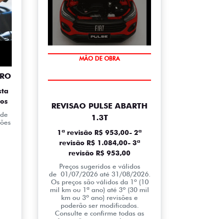
10% DE DESCONTO
TRO
MÃO DE OBRA
sta
ros
REVISAO PULSE ABARTH
 de
1.3T
ções
1ª revisão R$ 953,00- 2ª
revisão R$ 1.084,00- 3ª
revisão R$ 953,00
Preços sugeridos e válidos
de 01/07/2026 até 31/08/2026.
Os preços são válidos da 1º (10
mil km ou 1ª ano) até 3º (30 mil
km ou 3º ano) revisões e
poderão ser modificados.
Consulte e confirme todas as