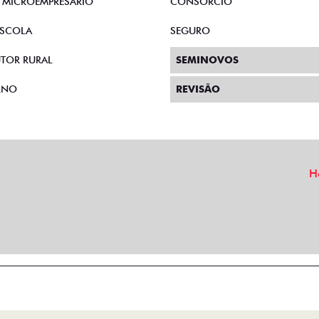
E MICROEMPRESÁRIO
CONSÓRCIO
SCOLA
SEGURO
TOR RURAL
SEMINOVOS
RNO
REVISÃO
H