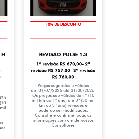
MÃO DE OBRA
TH
REVISAO PULSE 1.3
1ª revisão R$ 670,00- 2ª
revisão R$ 757,00- 3ª revisão
ª
R$ 760,00
ª
Preços sugeridos e válidos
de 01/07/2026 até 31/08/2026.
s
Os preços são válidos da 1º (10
026.
mil km ou 1ª ano) até 3º (30 mil
(10
km ou 3º ano) revisões e
 mil
poderão ser modificados.
Consulte e confirme todas as
informações com um de nossos
as
Consultores
sos