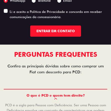
Whatsapp
Telefone
Email
Li e aceito a
Política de Privacidade
e concordo em receber
comunicações da concessionária.
ENTRAR EM CONTATO
PERGUNTAS FREQUENTES
Confira as principais dúvidas sobre como comprar um
Fiat com desconto para PCD:
O que é PCD e quem tem direito?
PCD é a sigla para Pessoa com Deficiência. Ser uma Pessoa com
Deficiência envolve um conjunto de características que podem