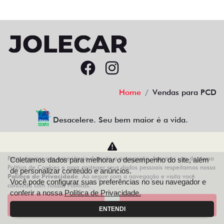
Home
Vendas para PCD
Desacelere. Seu bem maior é a vida.
Para otimizar sua experiência durante a navegação, fazemos uso de nossa
Coletamos dados para melhorar o desempenho do site, além
AZZURRA VEICULOS LTDA
Política de Cookies e para proteger seus dados pessoais respeitamos nossa
de personalizar conteúdo e anúncios.
Política de Privacidade
. Ao seguir com a navegação e visita você
68.743.038/0013-21
Você pode configurar suas preferências no seu navegador e
concorda com nossas Políticas.
conferir a nossa
Política de Privacidade.
Aceitar
Recusar
ENTENDI
Desenvolvido pela DEALERSPACE ® Direitos Reservados.