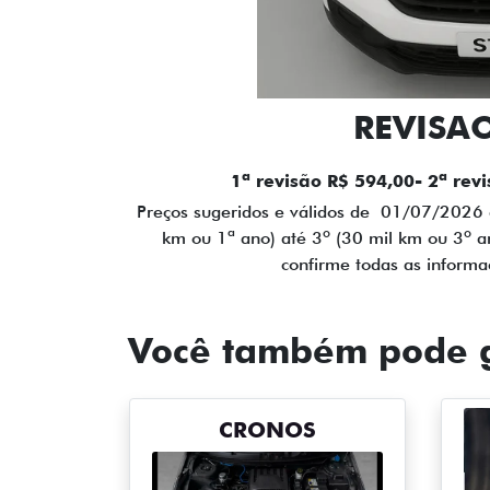
REVISAO
1ª revisão R$ 594,00- 2ª rev
Preços sugeridos e válidos de 01/07/2026 
km ou 1ª ano) até 3º (30 mil km ou 3º a
confirme todas as inform
Você também pode g
CRONOS