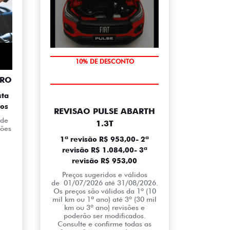
MÃO DE OBRA
TRO
10% DE DESCONTO
sta
ros
REVISAO PULSE ABARTH
 de
1.3T
ções
1ª revisão R$ 953,00- 2ª
revisão R$ 1.084,00- 3ª
revisão R$ 953,00
Preços sugeridos e válidos
de 01/07/2026 até 31/08/2026.
Os preços são válidos da 1º (10
mil km ou 1ª ano) até 3º (30 mil
km ou 3º ano) revisões e
poderão ser modificados.
Consulte e confirme todas as