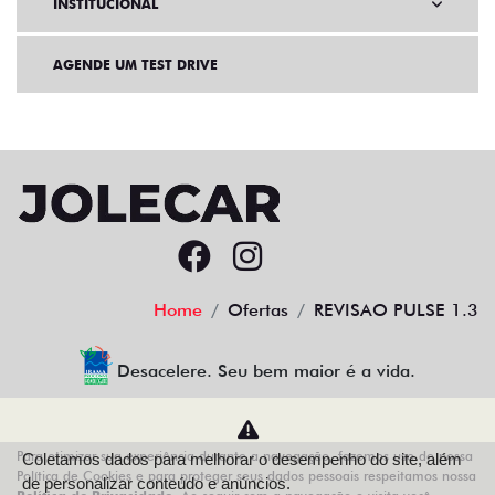
INSTITUCIONAL
AGENDE UM TEST DRIVE
Home
Ofertas
REVISAO PULSE 1.3
Desacelere. Seu bem maior é a vida.
Para otimizar sua experiência durante a navegação, fazemos uso de nossa
Coletamos dados para melhorar o desempenho do site, além
AZZURRA VEICULOS LTDA
Política de Cookies e para proteger seus dados pessoais respeitamos nossa
de personalizar conteúdo e anúncios.