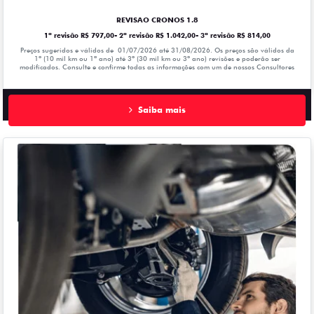
REVISAO CRONOS 1.8
1ª revisão R$ 797,00- 2ª revisão R$ 1.042,00- 3ª revisão R$ 814,00
Preços sugeridos e válidos de 01/07/2026 até 31/08/2026. Os preços são válidos da
1º (10 mil km ou 1ª ano) até 3º (30 mil km ou 3º ano) revisões e poderão ser
modificados. Consulte e confirme todas as informações com um de nossos Consultores
Saiba mais