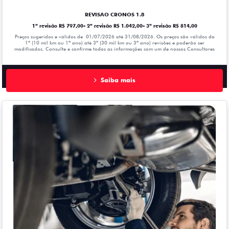
REVISAO CRONOS 1.8
1ª revisão R$ 797,00- 2ª revisão R$ 1.042,00- 3ª revisão R$ 814,00
Preços sugeridos e válidos de 01/07/2026 até 31/08/2026. Os preços são válidos da
1º (10 mil km ou 1ª ano) até 3º (30 mil km ou 3º ano) revisões e poderão ser
modificados. Consulte e confirme todas as informações com um de nossos Consultores
Saiba mais