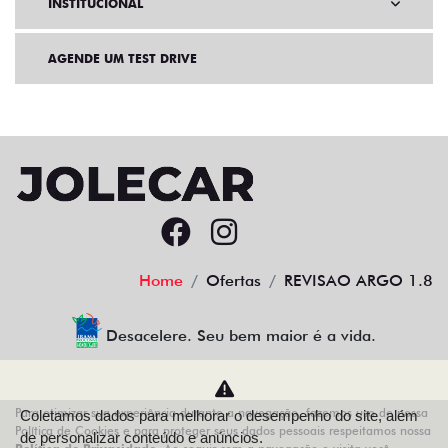
INSTITUCIONAL
AGENDE UM TEST DRIVE
Home
Ofertas
REVISAO ARGO 1.8
Desacelere. Seu bem maior é a vida.
Para otimizar sua experiência durante a navegação, fazemos uso de nossa
Coletamos dados para melhorar o desempenho do site, além
AZZURRA VEICULOS LTDA
Política de Cookies e para proteger seus dados pessoais respeitamos nossa
de personalizar conteúdo e anúncios.