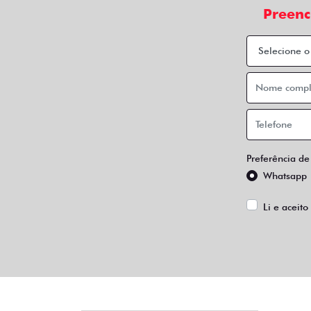
Quando o assunto é adquirir um Fiat zero com
baixo custo de manutenção dos nossos veícul
Entre em contato e descubra o que podemos 
QUEM TEM DIREITO AO BENEFÍCIO FI
DOCUMENTAÇÃO NECESSÁRIAS
FASTBACK
FASTBACK TURBO 200 FLEX AT 2026
FA