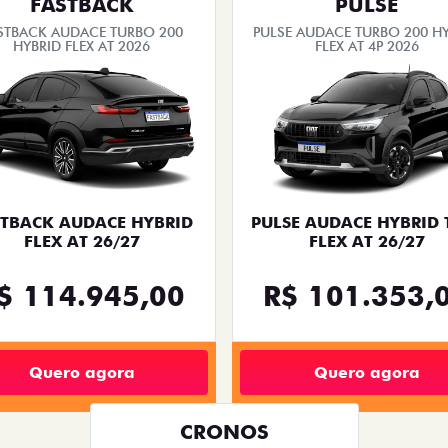
.carousel.texts.control_prev