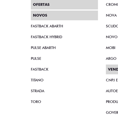
FASTBACK T200 FLEX AT 26/27
FA
R$ 91.437,87
R
Quero agora