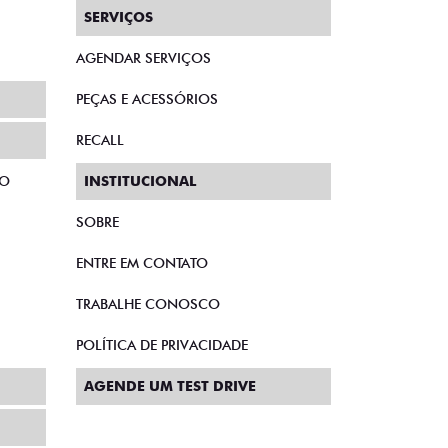
CRONOS DRIVE 1.3 FLEX AT
T200
26/27
R$ 85.548,00
00
Quero agora