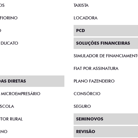
STBACK AUDACE HYBRID
PULSE AUDACE HYBRID 
FLEX AT 26/27
FLEX AT 26/27
$ 114.945,00
R$ 101.353,
Quero agora
Quero agora
CRONOS
CRONOS DRIVE 1.3 FLEX 4P 2027