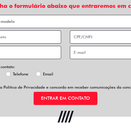
 condições de pagamento diferenciadas e incentivos fiscais, 
os, ótimo espaço interno, baixo consumo de combustível e tod
fazer pelo seu negócio.
SCAL
FASTBACK
PULSE
STBACK AUDACE TURBO 200
PULSE AUDACE TURBO 200 H
HYBRID FLEX AT 2026
FLEX AT 4P 2026