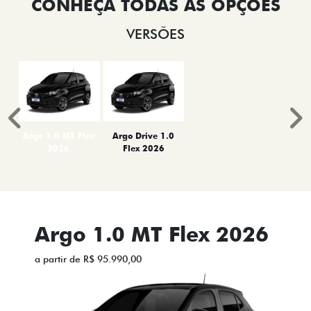
VERSÕES
Anterior
P
Argo 1.0 MT Flex
Argo Drive 1.0
2026
Flex 2026
Argo 1.0 MT Flex 2026
a partir de R$ 95.990,00