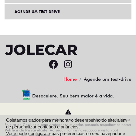
AGENDE UM TEST DRIVE
Home
Agende um test-drive
Desacelere. Seu bem maior é a vida.
Para otimizar sua experiência durante a navegação, fazemos uso de nossa
Coletamos dados para melhorar o desempenho do site, além
AZZURRA VEICULOS LTDA
Política de Cookies e para proteger seus dados pessoais respeitamos nossa
de personalizar conteúdo e anúncios.
Política de Privacidade
. Ao seguir com a navegação e visita você
68.743.038/0013-21
Você pode configurar suas preferências no seu navegador e
concorda com nossas Políticas.