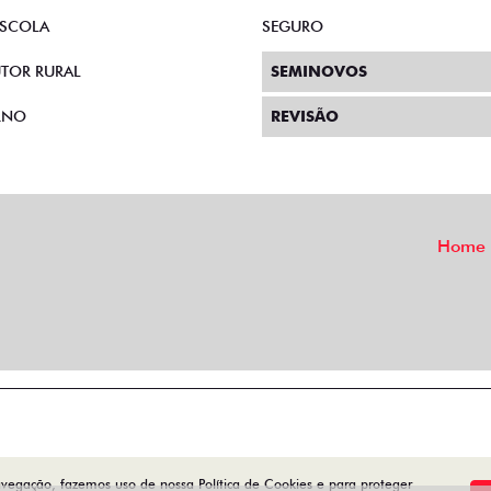
SCOLA
SEGURO
TOR RURAL
SEMINOVOS
RNO
REVISÃO
Home
avegação, fazemos uso de nossa Política de Cookies e para proteger