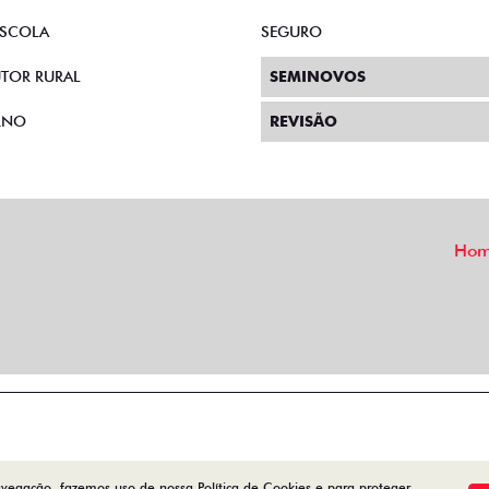
SCOLA
SEGURO
TOR RURAL
SEMINOVOS
RNO
REVISÃO
Ho
avegação, fazemos uso de nossa Política de Cookies e para proteger