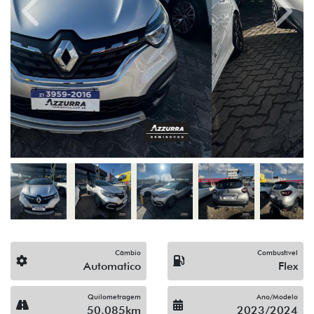
Previous
Next
Câmbio
Combustível
Automatico
Flex
Quilometragem
Ano/Modelo
50.085km
2023/2024