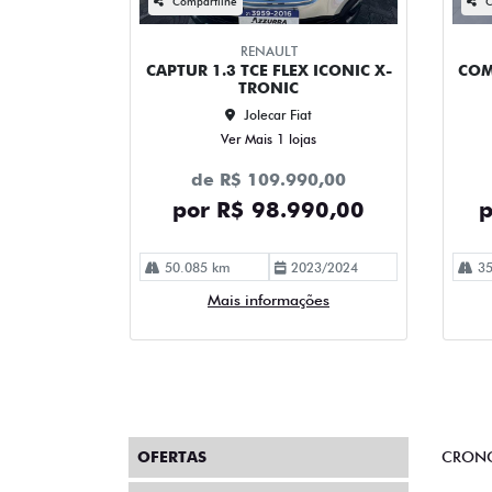
Compartilhe
C
RENAULT
CAPTUR 1.3 TCE FLEX ICONIC X-
COM
TRONIC
Jolecar Fiat
Ver Mais 1 lojas
de R$ 109.990,00
por R$ 98.990,00
p
50.085 km
2023/2024
35
Mais informações
OFERTAS
CRON