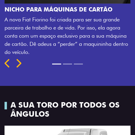
ÃO
CHAVE COM TELECOMANDO
 grande
Agora, a chave da sua nova Fiorino pode abrir
a agora
veículo também à distância, e não mais soment
a máquina
fechadura. São detalhes como esse que trazem
nha dentro
mais fluidez para o seu dia de trabalho.
Previous
Next
A SUA TORO POR TODOS OS
ÂNGULOS