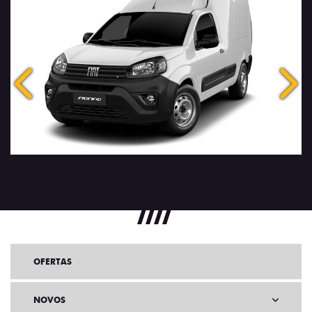
Anterior
Próx
OFERTAS
NOVOS