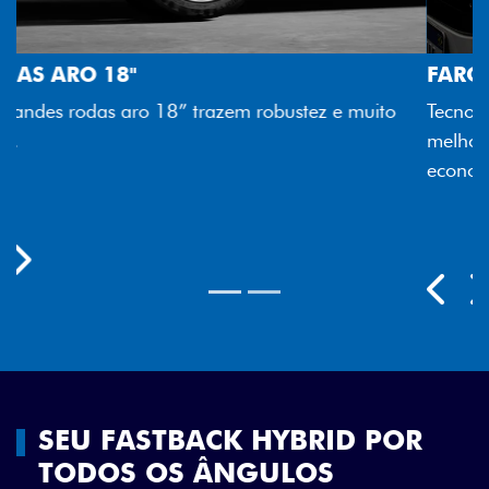
FAROL FULL LED
to
Tecnologia dos faróis totalmente em LED garante
melhor luminosidade, maior durabilidade e mais
economia para você.
Previous
Next
SEU FASTBACK HYBRID POR
TODOS OS ÂNGULOS