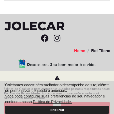
Home
Fiat Titano
Desacelere. Seu bem maior é a vida.
Para otimizar sua experiência durante a navegação, fazemos uso de nossa
Coletamos dados para melhorar o desempenho do site, além
AZZURRA VEICULOS LTDA
Política de Cookies e para proteger seus dados pessoais respeitamos nossa
de personalizar conteúdo e anúncios.
Política de Privacidade
. Ao seguir com a navegação e visita você
68.743.038/0013-21
Você pode configurar suas preferências no seu navegador e
concorda com nossas Políticas.
conferir a nossa
Política de Privacidade.
Aceitar
Recusar
ENTENDI
Desenvolvido pela DEALERSPACE ® Direitos Reservados.