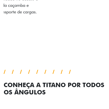
toneladas, alargadores de para-lamas e overbumper,
oferecendo mais capacidade de reboque, proteção
extra para a carroceria e um visual ainda mais
imponente para enfrentar qualquer terreno com
confiança.
Próximo
Previous
Next
Pack tecnologia
CONHEÇA A TITANO POR TODOS
OS ÂNGULOS