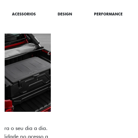
ACESSORIOS
DESIGN
PERFORMANCE
PACK OFF-ROAD
Prepare sua picape para qualquer desafio. O Pack
off-road combina engate de reboque para até 3,5