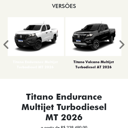
VERSÕES
Anterior
P
Titano Endurance Multijet
Titano Volcano Multijet
Turbodiesel MT 2026
Turbodiesel AT 2026
Titano Endurance
Multijet Turbodiesel
MT 2026
a partir de R$ 238.490,00