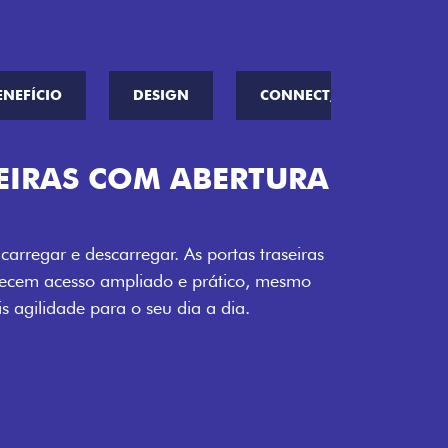
ENEFÍCIO
DESIGN
CONNECT////ME
TURA DA PORTA
 seu carregamento. A ampla abertura da
to facilita o acesso à carga, otimizando
o mais eficiente, onde quer que você