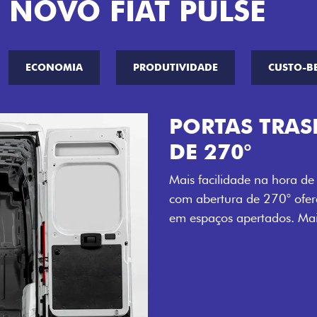
 NOVO FIAT PULSE
ECONOMIA
PRODUTIVIDADE
CUSTO-B
AMPLA ABER
LATERAL
Mais versatilidade para o
porta lateral do Novo Duca
tempo e tornando o trabalh
esteja.