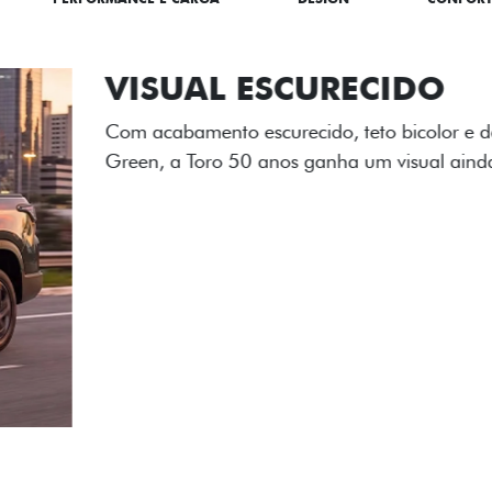
ADESIVOS ES
Os adesivos aplicados no c
única dessa edição para l
Próximo
Previous
Next
Tecnologia de