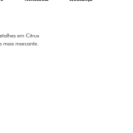
TILIZADOS
apô e nas laterais reforçam a identidade
á de comemorativa.
 série