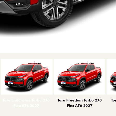
erior
Toro Endurance Turbo 270
Toro Freedom Turbo 270
To
Flex AT6 2027
Flex AT6 2027