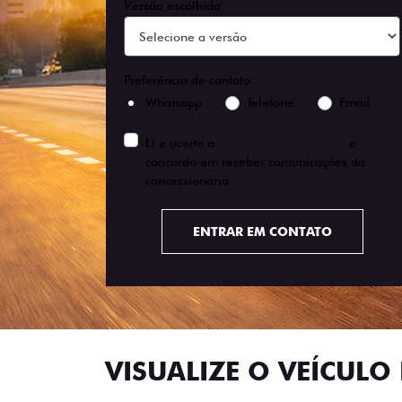
Versão escolhida
Preferência de contato:
Whatsapp
Telefone
Email
Li e aceito a
Política de Privacidade
e
concordo em receber comunicações da
concessionária.
ENTRAR EM CONTATO
VISUALIZE O VEÍCULO 