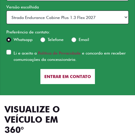
Versão escolhida
Preferência de contato:
Whatsapp
Telefone
Email
Li e aceito a
Política de Privacidade
e concordo em receber
comunicações da concessionária.
ENTRAR EM CONTATO
VISUALIZE O
VEÍCULO EM
360°