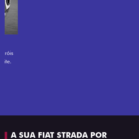
O VERDADEIRO 5 LUGARES E 4
PORTAS
Todo mundo pode viajar confortável na Fiat Strada,
que conta com cabine dupla de 5 lugares e 4 portas.
Próximo
Previous
Next
Espaço e conforto
A SUA FIAT STRADA POR