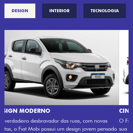
DESIGN
INTERIOR
TECNOLOGIA
CINCO OPÇÕES DE CORES
O Fiat Mobi tem sempre uma opção de cor que é a
sua cara. Escolha entre o Preto Vulcano, Vermelho