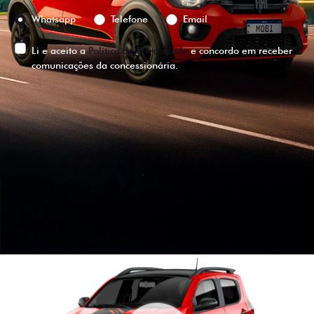
Preferência de contato:
Whatsapp
Telefone
Email
Li e aceito a
Política de Privacidade
e concordo em receber
comunicações da concessionária.
ENTRAR EM CONTATO
VISUALIZE O
VEÍCULO EM
360°