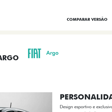
ENTRAR EM CONTATO
COMPARAR VERSÃO
 ARGO
ORMANCE
SEGURANÇA
ACESSÓRIOS
SER
ACABAMENTO
A flag italiana e o novo l