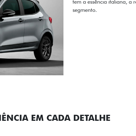
carro, que possui acabamen
Próximo
Previous
Next
Conjunto de l
IÊNCIA EM CADA DETALHE