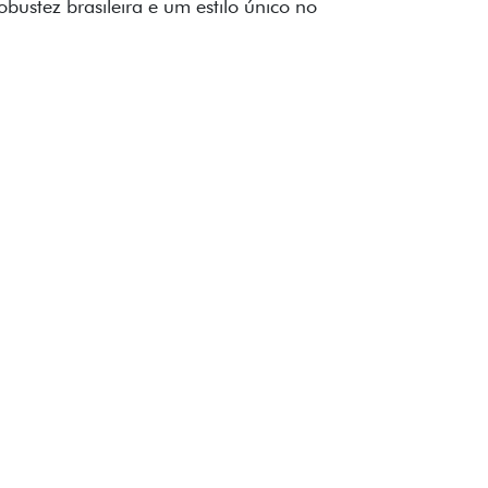
to impecável e detalhes escurecidos.
uzes