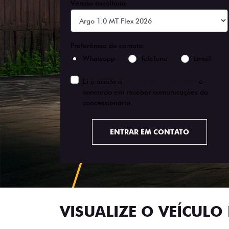
Versão escolhida
Preferência de contato:
Whatsapp
Telefone
Email
Li e aceito a
Política de Privacidade
e
concordo em receber comunicações da
concessionária.
ENTRAR EM CONTATO
VISUALIZE O VEÍCULO 