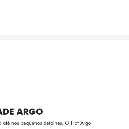
VIÇOS
FIAT + SEM PARAR
 E DESIGN INTERNO
ogo Fiat também aparecem no interior do